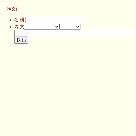
[推文]
名 稱
內 文