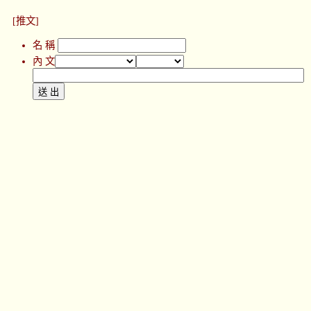
[推文]
名 稱
內 文