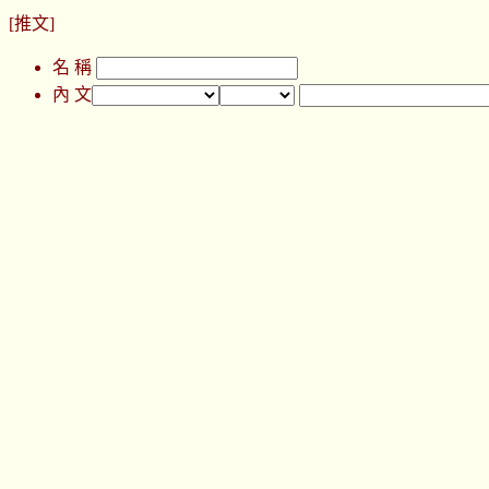
[推文]
名 稱
內 文