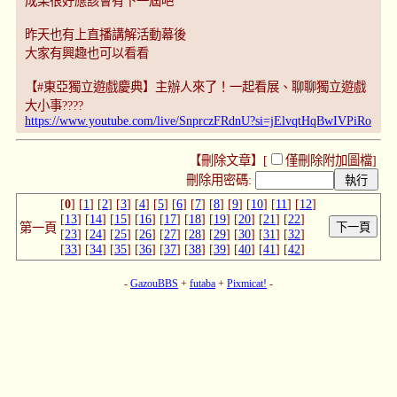
成果很好應該會有下一屆吧
昨天也有上直播講解活動幕後
大家有興趣也可以看看
【#東亞獨立遊戲慶典】主辦人來了！一起看展、聊聊獨立遊戲
大小事????️
https://www.youtube.com/live/SnprczFRdnU?si=jElvqtHqBwIVPiRo
【刪除文章】[
僅刪除附加圖檔
]
刪除用密碼:
[
0
] [
1
] [
2
] [
3
] [
4
] [
5
] [
6
] [
7
] [
8
] [
9
] [
10
] [
11
] [
12
]
[
13
] [
14
] [
15
] [
16
] [
17
] [
18
] [
19
] [
20
] [
21
] [
22
]
第一頁
[
23
] [
24
] [
25
] [
26
] [
27
] [
28
] [
29
] [
30
] [
31
] [
32
]
[
33
] [
34
] [
35
] [
36
] [
37
] [
38
] [
39
] [
40
] [
41
] [
42
]
-
GazouBBS
+
futaba
+
Pixmicat!
-