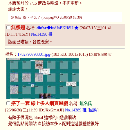
本版預計於 7/15 起改為唯讀，不再更新。
謝謝大家。
無名氏: 好，辛苦了 (ncmyugVQ 26/06/29 18:30)
無標題
名稱:
dbfox
◆IudJnBKH8U
★
[26/07/15(三)01:41
ID:TF1416zY]
No.14390
推
版面已唯讀，各位晚安。
檔名：
1782790793301.jpg
-(183 KB, 1801x1015)
[以預覽圖顯示]
搭了一套 線上多人網頁遊戲
名稱:
無名氏
[26/06/30(二)11:39 ID:JXxGmAJI]
No.14389
推
[
回應
]
有陣子很沉迷 bloxd 這樣的io遊戲網站
覺得能點開網站 直接訪客多人配對進遊戲體驗很好