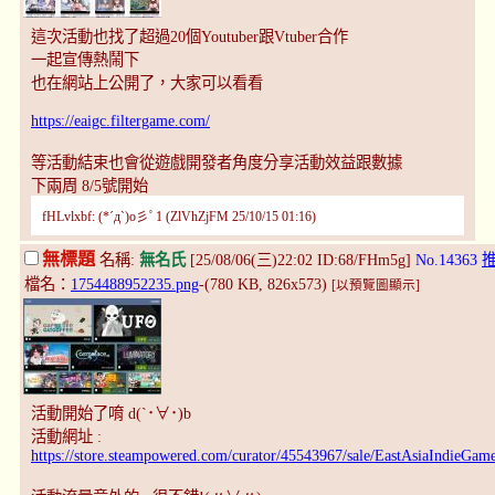
這次活動也找了超過20個Youtuber跟Vtuber合作
一起宣傳熱鬧下
也在網站上公開了，大家可以看看
https://eaigc.filtergame.com/
等活動結束也會從遊戲開發者角度分享活動效益跟數據
下兩周 8/5號開始
fHLvlxbf: (*´д`)o彡ﾟ1 (ZlVhZjFM 25/10/15 01:16)
無標題
名稱:
無名氏
[25/08/06(三)22:02 ID:68/FHm5g]
No.14363
檔名：
1754488952235.png
-(780 KB, 826x573)
[以預覽圖顯示]
活動開始了唷 d(`･∀･)b
活動網址 :
https://store.steampowered.com/curator/45543967/sale/EastAsiaIndieGam