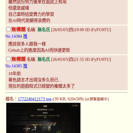
雖然這份努力後來在面試上有用
但還是感嘆
自己當時這麼費力的學習
在AI時代是顯得浪費的
無標題
名稱:
無名氏
[26/05/07(四)19:09 ID:iFyFU0TU]
No.14384
推
應該很多人跟我一樣
Github上的進度因為AI而快速更新
無標題
名稱:
無名氏
[26/05/07(四)21:55 ID:iFyFU0TU]
No.14385
推
18年前
著色語言才出現沒多久而已...
現在的遊戲程式已經變的複雜太多了
檔名：
1772240412173.jpg
-(39 KB, 620x509)
[以預覽圖顯示]