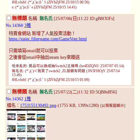
fHLvlxbf: (*´д`)o彡ﾟ1 (ZlVhZjFM 25/10/15 00:56)
e: (*´д`)o彡ﾟe (ZlVhZjFM 25/10/15 14:41)
無標題
名稱:
無名氏
[25/07/06(日)11:22 ID:gB8fXlFs]
No.14360
3推
特賣會網站 新增了人氣投票活動！
https://eaigc.filtergame.com/GameVote.html
只需填寫email就可以投票
之後會從email中抽出steam key來贈送
哈來亂的: 獎品可以換成抽Switch2主機嗎 (be4DZQNU 25/07/07 05:14)
無名氏: (*´д`)＜我買了switch2 ,ZL按鍵有問題 (3N5FHOjY 25/07/14
15:49)
fHLvlxbf: (*´д`)o彡ﾟ1 (ZlVhZjFM 25/10/15 01:09)
無標題
名稱:
無名氏
[25/07/22(二)11:32 ID:5QB8nB56]
No.14362
1推
檔名：
1753155130492.png
-(1755 KB, 1399x1280)
[以預覽圖顯示]