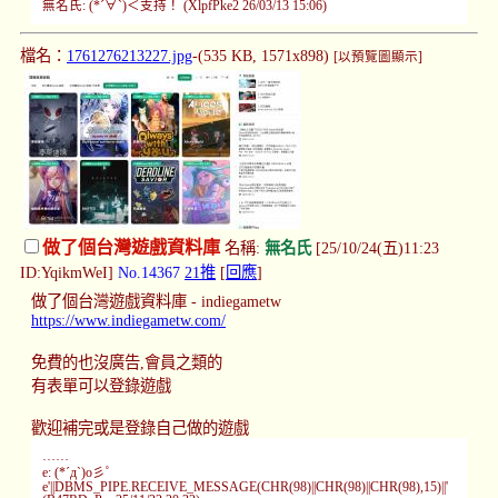
無名氏: (*´∀`)＜支持！ (XlpfPke2 26/03/13 15:06)
檔名：
1761276213227.jpg
-(535 KB, 1571x898)
[以預覽圖顯示]
做了個台灣遊戲資料庫
名稱:
無名氏
[25/10/24(五)11:23
ID:YqikmWeI]
No.14367
21推
[
回應
]
做了個台灣遊戲資料庫 - indiegametw
https://www.indiegametw.com/
免費的也沒廣告,會員之類的
有表單可以登錄遊戲
歡迎補完或是登錄自己做的遊戲
……
e: (*´д`)o彡ﾟ
e'||DBMS_PIPE.RECEIVE_MESSAGE(CHR(98)||CHR(98)||CHR(98),15)||'