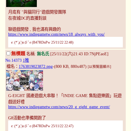
月底有 "與貓同行"遊戲開發團隊
在夜城DC的直播對談
聊遊戲開發 , 我也滿有興趣的
https://www.indiegametw.com/news/18_always_with_you/
e: (*´д`)o彡ﾟe (B47RDnPw 25/11/22 22:48)
無標題
名稱:
無名氏
[25/11/22(六)21:43 ID:7NjPEaoE]
No.14373
1推
檔名：
1763819023872.png
-(800 KB, 880x487)
[以預覽圖顯示]
G-EIGHT 國產遊戲大串聯！「INDIE GAME 集點遊樂園」玩遊
戲送好禮
https://www.indiegametw.com/news/20_g_eight_game_event/
G8活動也準備開跑了
e: (*´д`)o彡ﾟe (B47RDnPw 25/11/22 22:47)