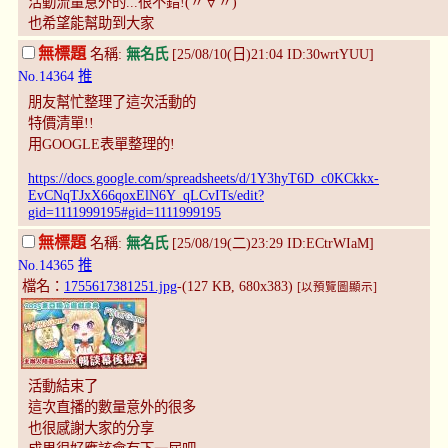
活動流量意外的...很不錯!(〃∀〃)
也希望能幫助到大家
無標題
名稱:
無名氏
[25/08/10(日)21:04 ID:30wrtYUU]
No.14364
推
朋友幫忙整理了這次活動的
特價清單!!
用GOOGLE表單整理的!
https://docs.google.com/spreadsheets/d/1Y3hyT6D_c0KCkkx-
EvCNqTJxX66qoxElN6Y_qLCvITs/edit?
gid=1111999195#gid=1111999195
無標題
名稱:
無名氏
[25/08/19(二)23:29 ID:ECtrWIaM]
No.14365
推
檔名：
1755617381251.jpg
-(127 KB, 680x383)
[以預覽圖顯示]
活動結束了
這次直播的數量意外的很多
也很感謝大家的分享