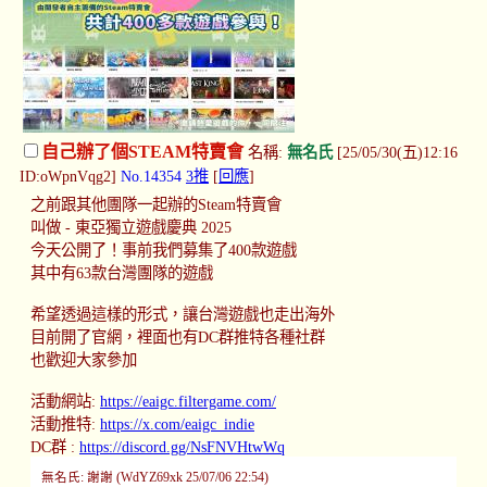
自己辦了個STEAM特賣會
名稱:
無名氏
[25/05/30(五)12:16
ID:oWpnVqg2]
No.14354
3推
[
回應
]
之前跟其他團隊一起辦的Steam特賣會
叫做 - 東亞獨立遊戲慶典 2025
今天公開了！事前我們募集了400款遊戲
其中有63款台灣團隊的遊戲
希望透過這樣的形式，讓台灣遊戲也走出海外
目前開了官網，裡面也有DC群推特各種社群
也歡迎大家參加
活動網站:
https://eaigc.filtergame.com/
活動推特:
https://x.com/eaigc_indie
DC群 :
https://discord.gg/NsFNVHtwWq
無名氏: 謝謝 (WdYZ69xk 25/07/06 22:54)