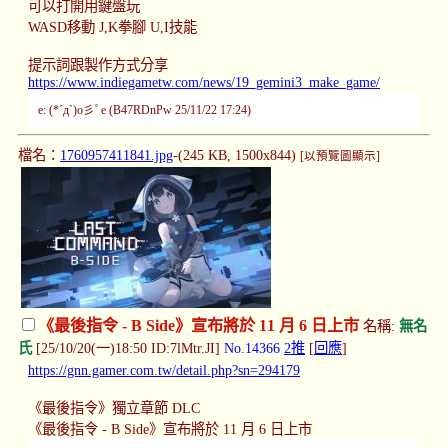
可以打開用鍵盤玩
WASD移動 J,K拳腳 U,I技能
提示詞跟製作方式分享
https://www.indiegametw.com/news/19_gemini3_make_game/
e: (*´д`)o彡ﾟe (B47RDnPw 25/11/22 17:24)
檔名：
1760957411841.jpg
-(245 KB, 1500x844)
[以預覽圖顯示]
《最後指令 - B Side》宣布將於 11 月 6 日上市
名稱:
無名
氏
[25/10/20(一)18:50 ID:7lMtr.JI]
No.14366
2推
[
回應
]
https://gnn.gamer.com.tw/detail.php?sn=294179
《最後指令》獨立章節 DLC
《最後指令 - B Side》宣布將於 11 月 6 日上市