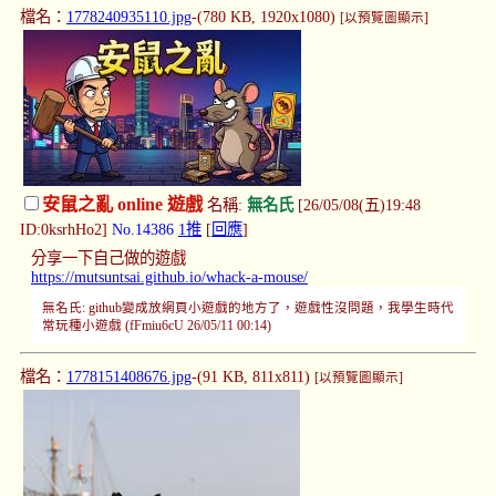
檔名：
1778240935110.jpg
-(780 KB, 1920x1080)
[以預覽圖顯示]
安鼠之亂 online 遊戲
名稱:
無名氏
[26/05/08(五)19:48
ID:0ksrhHo2]
No.14386
1推
[
回應
]
分享一下自己做的遊戲
https://mutsuntsai.github.io/whack-a-mouse/
無名氏: github變成放網頁小遊戲的地方了，遊戲性沒問題，我學生時代
常玩種小遊戲 (fFmiu6cU 26/05/11 00:14)
檔名：
1778151408676.jpg
-(91 KB, 811x811)
[以預覽圖顯示]