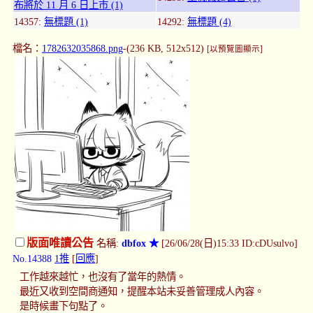
布將於 11 月 6 日上市 (1)
14357:
無標題 (1)
14292:
無標題 (4)
檔名：
1782632035868.png
-(236 KB, 512x512)
[以預覽圖顯示]
版面唯讀公告
名稱:
dbfox ★
[26/06/28(日)15:33 ID:cDUsulvo]
No.14388
1推
[
回應
]
工作越來越忙，也沒有了當年的熱情。
最近又收到空間商通知，提醒本站未妥善管理成人內容。
是時候畫下句點了。