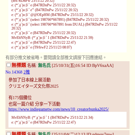
(B47RDnPw 25/11/22 20:32)
e: (*´д`)o彡ﾟe (B47RDnPw 25/11/22 20:32)
e: (*´д`)o彡ﾟe'" (B47RDnPw 25/11/22 20:32)
e: (*´д`)o彡ﾟ@@OEpHM (B47RDnPw 25/11/22 20:32)
e: (*´д`)o彡ﾟ(select 198766*667891) (B47RDnPw 25/11/22 20:32)
e: (*´д`)o彡ﾟ(select 198766*667891 from DUAL) (B47RDnPw 25/11/22
20:32)
e: (*´д`)o彡ﾟe (B47RDnPw 25/11/22 20:32)
MvEbNNyB: (*´д`)o彡ﾟ1 (B47RDnPw 25/11/22 21:59)
e: (*´д`)o彡ﾟe (B47RDnPw 25/11/22 22:47)
e: (*´д`)o彡ﾟe (T9/frwF2 25/11/23 08:07)
有部分推文被省略。要閱讀全部推文請按下回應連結。
無標題
名稱:
無名氏
[25/10/31(五)16:54 ID:BpV6xaAA]
No.14368
2推
參加了日本線上展活動
クリエイターズ文化祭2025
有175個攤位
也寫一篇介紹 分享一下活動
https://www.indiegametw.com/news/10_creatorbunka2025/
MvEbNNyB: (*´д`)o彡ﾟ1 (B47RDnPw 25/11/22 21:34)
e: (*´д`)o彡ﾟe (B47RDnPw 25/11/22 22:47)
無標題
名稱:
無名氏
[25/11/04(二)12:13 ID:gdmqy7mw]