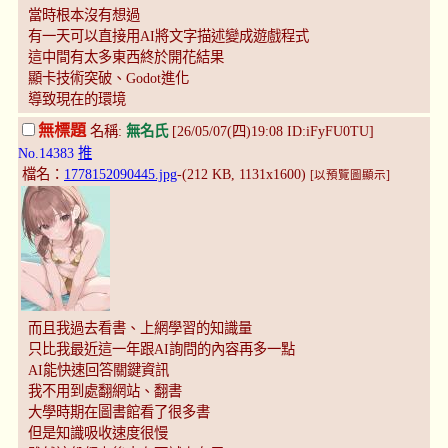
當時根本沒有想過
有一天可以直接用AI將文字描述變成遊戲程式
這中間有太多東西終於開花結果
顯卡技術突破、Godot進化
導致現在的環境
無標題
名稱:
無名氏
[26/05/07(四)19:08 ID:iFyFU0TU]
No.14383
推
檔名：
1778152090445.jpg
-(212 KB, 1131x1600)
[以預覽圖顯示]
而且我過去看書、上網學習的知識量
只比我最近這一年跟AI詢問的內容再多一點
AI能快速回答關鍵資訊
我不用到處翻網站、翻書
大學時期在圖書館看了很多書
但是知識吸收速度很慢